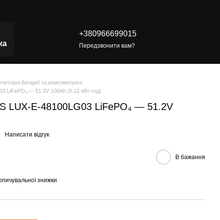
+380966699015
ка
Передзвонити вам?
ляторні батареї та комплектуючі
3 LiFePO₄ — 51.2V 100Ah (5.12 кВт·год)
ESS LUX-E-48100LG03 LiFePO₄ — 51.2V
Написати відгук
В бажання
опичувальної знижки