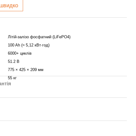
 швидко
Літій-залізо фосфатний (LiFePO4)
100 Ah (≈ 5,12 кВт·год)
6000+ циклів
51.2 В
775 × 425 × 209 мм
55 кг
антія