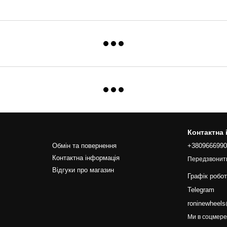
Контактна
Обмін та повернення
+380966699
Контактна інформація
Передзвонит
Відгуки про магазин
Графік робо
Telegram
roninewheel
Ми в соцмер