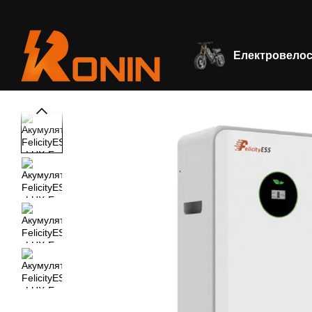
Перейти до основного контенту
Електровело