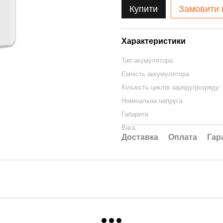
Купити
Замовити
Характеристики
Тип акумулятора
Ємність аккумулятора
Кількість циклів заряду/розряду:
Номінальна напруга
Габарити
Вага
Доставка
Оплата
Гар