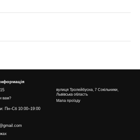
 інформація
015
вулиця Тролейбусна, 7 Сокільники,
Львівська область
и вам?
Мапа проїзду
ти: Пн–Сб 10:00–19:00
s@gmail.com
ежах