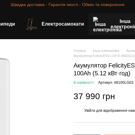
Швидка доставка - Гарантія якості - Обмін та повернення
Інша
сипеди
Електросамокати
електроні
Головна
Інша електроніка
Акуму
Акумулятор FelicityESS LUX-E-48100LG0
Акумулятор Felicity
100Ah (5.12 кВт·год)
В наявності
Артикул: 48100LG03
37 990 грн
Увійти
для відображення нак
%