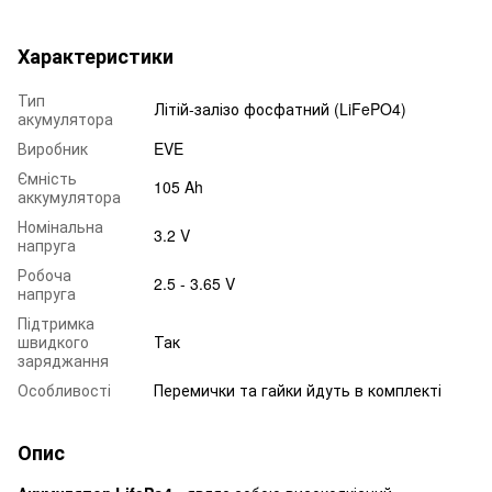
Характеристики
Тип
Літій-залізо фосфатний (LiFePO4)
акумулятора
Виробник
EVE
Ємність
105 Ah
аккумулятора
Номінальна
3.2 V
напруга
Робоча
2.5 - 3.65 V
напруга
Підтримка
швидкого
Так
заряджання
Особливості
Перемички та гайки йдуть в комплекті
Опис