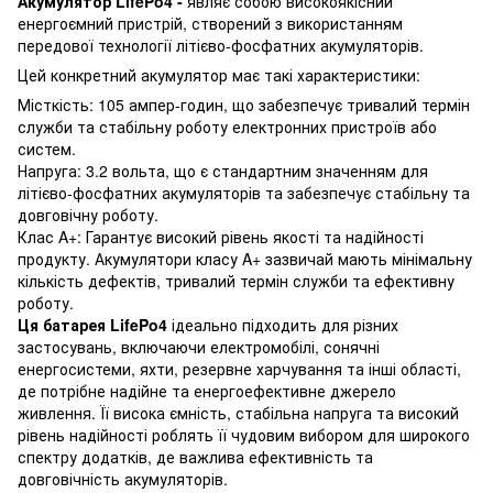
Акумулятор LifePo4 -
являє собою високоякісний
енергоємний пристрій, створений з використанням
передової технології літієво-фосфатних акумуляторів.
Цей конкретний акумулятор має такі характеристики:
Місткість: 105 ампер-годин, що забезпечує тривалий термін
служби та стабільну роботу електронних пристроїв або
систем.
Напруга: 3.2 вольта, що є стандартним значенням для
літієво-фосфатних акумуляторів та забезпечує стабільну та
довговічну роботу.
Клас A+: Гарантує високий рівень якості та надійності
продукту. Акумулятори класу A+ зазвичай мають мінімальну
кількість дефектів, тривалий термін служби та ефективну
роботу.
Ця батарея LifePo4
ідеально підходить для різних
застосувань, включаючи електромобілі, сонячні
енергосистеми, яхти, резервне харчування та інші області,
де потрібне надійне та енергоефективне джерело
живлення. Її висока ємність, стабільна напруга та високий
рівень надійності роблять її чудовим вибором для широкого
спектру додатків, де важлива ефективність та
довговічність акумуляторів.