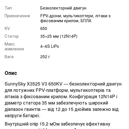
Тип
Безколекторний двигун
Призначення
FPV-дрони, мультикоптери, літаки з
фіксованим крилом, БПЛА
KV
650
Статор
35×25 мм (12N14P)
Макс.
4–6S LiPo
живлення
Вага
252 г
Опис
SunnySky X3525 V3 650KV — безколекторний двигун
для потужних FPV-платформ, мультикоптерів та
літаків з фіксованим крилом. Конфігурація 12N14P і
діаметр статора 35 мм забезпечують широкий
діапазон гвинтів — від 12 до 15 дюймів залежно від
напруги батареї.
Внутрішній опір 15.2 мОм забезпечує ефективну