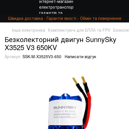
Швидка доставка - Гарантія якості - Обмін та повернення
Інша електроніка
Комплектуючі для БПЛА та FPV
Безколе
Безколекторний двигун SunnySky
X3525 V3 650KV
Артикул:
SSK-M-X3525V3-650
Написати відгук