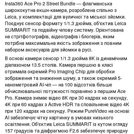
Insta360 Ace Pro 2 Street Bundle — флагманська
ширококутна екшн-камера, розроблена спільно з
Leica, у комплектації для вуличної та міської зйомки.
Поєднує сенсор формату 1/1.3 дюйма, об'єктив Leica
SUMMARIT та подвійну чіпову систему. Орієнтована
на стрітфотографів, відеографів і блогерів, яким
потрібна максимальна якість зображення з повним
набором аксесуарів для зйомки в русі.
В основі камери сенсор 1/1.3 дюйма 8K із динамічним
діапазоном 13.5 стопів. Камера першою в класі
отримала окремий Pro Imaging Chip для обробки
зображення та зниження шуму, а також окремий 5-
нанометровий AI-чіп — на 100 відсотків більше
обчислювальної потужності порівняно з першим Ace
Pro. Камера знімає відео 8K при 30 кадрах на секунду,
4K при 60 кадрах з Active HDR та сповільнене відео 4K
при 120 кадрах на секунду. Режим PureVideo на основі
AI забезпечує чітку картинку в умовах низького
освітлення. Об'єктив Leica SUMMARIT із кутом огляду
157 градусів та діафрагмою F2.6 забезпечує природну