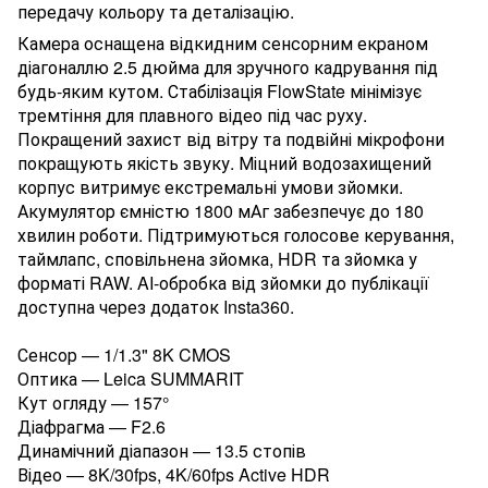
передачу кольору та деталізацію.
Камера оснащена відкидним сенсорним екраном
діагоналлю 2.5 дюйма для зручного кадрування під
будь-яким кутом. Стабілізація FlowState мінімізує
тремтіння для плавного відео під час руху.
Покращений захист від вітру та подвійні мікрофони
покращують якість звуку. Міцний водозахищений
корпус витримує екстремальні умови зйомки.
Акумулятор ємністю 1800 мАг забезпечує до 180
хвилин роботи. Підтримуються голосове керування,
таймлапс, сповільнена зйомка, HDR та зйомка у
форматі RAW. AI-обробка від зйомки до публікації
доступна через додаток Insta360.
Сенсор — 1/1.3" 8K CMOS
Оптика — Leica SUMMARIT
Кут огляду — 157°
Діафрагма — F2.6
Динамічний діапазон — 13.5 стопів
Відео — 8K/30fps, 4K/60fps Active HDR