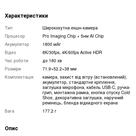
Характеристики
Тип
Ширококутна екшн-камера
Процесор
Pro Imaging Chip + 5нм AI Chip
Акумулятор
1800 мАг
Відео
8K/30fps, 4K/60fps Active HDR
Час роботи
до 180 хв
Розміри
71.9×52.2×38 мм
Комплектація
камера, захист від вітру (встановлений),
акумулятор, стандартне кріплення,
заглушка мікрофона, кабель USB-C, ручка-
грип, монтажна рамка, кнопка спуску Cold
Shoe, декоративна заглушка, наручний
ремінець, бленда відкидного екрана
Вага
177.2 г
Опис