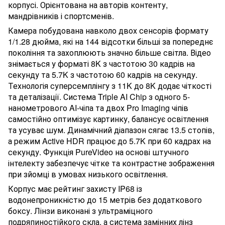
корпусі. Орієнтована на авторів контенту,
мандрівників і спортсменів.
Камера побудована навколо двох сенсорів формату
1/1.28 дюйма, які на 144 відсотки більші за попереднє
покоління та захоплюють значно більше світла. Відео
знімається у форматі 8K з частотою 30 кадрів на
секунду та 5.7K з частотою 60 кадрів на секунду.
Технологія суперсемплінгу з 11K до 8K додає чіткості
та деталізації. Система Triple AI Chip з одного 5-
нанометрового AI-чіпа та двох Pro Imaging чіпів
самостійно оптимізує картинку, балансує освітлення
та усуває шум. Динамічний діапазон сягає 13.5 стопів,
а режим Active HDR працює до 5.7K при 60 кадрах на
секунду. Функція PureVideo на основі штучного
інтелекту забезпечує чітке та контрастне зображення
при зйомці в умовах низького освітлення.
Корпус має рейтинг захисту IP68 із
водонепроникністю до 15 метрів без додаткового
боксу. Лінзи виконані з ультраміцного
подряпиностійкого скла, а система замінних лінз