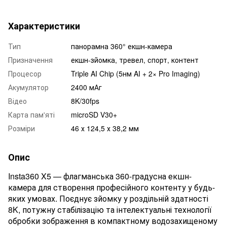
Характеристики
Тип
панорамна 360° екшн-камера
Призначення
екшн-зйомка, тревел, спорт, контент
Процесор
Triple AI Chip (5нм AI + 2× Pro Imaging)
Акумулятор
2400 мАг
Відео
8K/30fps
Карта пам'яті
microSD V30+
Розміри
46 х 124,5 х 38,2 мм
Опис
Insta360 X5 — флагманська 360-градусна екшн-
камера для створення професійного контенту у будь-
яких умовах. Поєднує зйомку у роздільній здатності
8K, потужну стабілізацію та інтелектуальні технології
обробки зображення в компактному водозахищеному