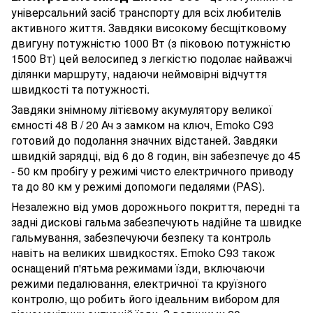
універсальний засіб транспорту для всіх любителів
активного життя. Завдяки високому бесщітковому
двигуну потужністю 1000 Вт (з піковою потужністю
1500 Вт) цей велосипед з легкістю подолає найважчі
ділянки маршруту, надаючи неймовірні відчуття
швидкості та потужності.
Завдяки знімному літієвому акумулятору великої
ємності 48 В / 20 Ач з замком на ключ, Emoko C93
готовий до подолання значних відстаней. Завдяки
швидкій зарядці, від 6 до 8 годин, він забезпечує до 45
- 50 км пробігу у режимі чисто електричного приводу
та до 80 км у режимі допомоги педалями (PAS).
Незалежно від умов дорожнього покриття, передні та
задні дискові гальма забезпечують надійне та швидке
гальмування, забезпечуючи безпеку та контроль
навіть на великих швидкостях. Emoko C93 також
оснащений п'ятьма режимами їзди, включаючи
режими педалювання, електричної та круїзного
контролю, що робить його ідеальним вибором для