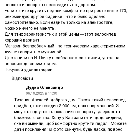
неплохо и повороты если ездить по дорогам.
Если хотите крутить педали комфортно при росте выше 170,
рекомендую другое сиденье , что и было сделано
самостоятельно. Если ездить только на электротяге,
можно ничего не менять.
Для этих характеристик и этой цены —этот велосипед
хороший вариант.
Магазин безпроблемный , по техническим характеристикам
лучше говорить с мужчиной .
Доставили на Н. Почту в собранном состоянии, уехал на
велосипеде своим ходом.
Покупкой удовлетворен!
Відповісти
Дудка Олександр
06.10.2025 в 11:30
Тихонов Алексей, доброго дня! Також такий велосипед
придбав, вже наїздив 2 000 км, політ нормальний. З
мінусів: відсутність показчиків повороту, дзеркал та
ближнього світла. Хочу у Вас запитати щодо сидіння,
яке ви змінили, щоб комфортно крутити педалі. Можете
дати посилання чи фото скинути, будь ласка, як воно