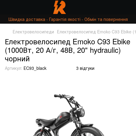
Швидка доставка - Гарантія якості - Обмін та повернення
Електровелосипеди
Електровелосипед Emoko C93 Ebike (100
Електровелосипед Emoko C93 Ebike
(1000Вт, 20 А/г, 48В, 20" hydraulic)
чорний
Артикул:
ЕC93_black
3 відгуки