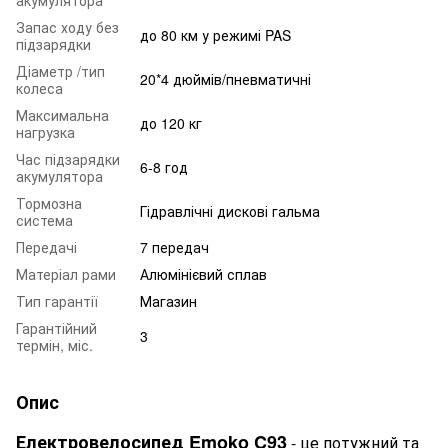
Запас ходу без
до 80 км у режимі PAS
підзарядки
Діаметр /тип
20*4 дюймів/пневматичні
колеса
Максимальна
до 120 кг
нагрузка
Час підзарядки
6-8 год
акумулятора
Тормозна
Гідравлічні дискові гальма
система
Передачі
7 передач
Матеріал рами
Алюмінієвий сплав
Тип гарантії
Магазин
Гарантійний
3
термін, міс.
Опис
Електровелосипед Emoko C93
- це потужний та