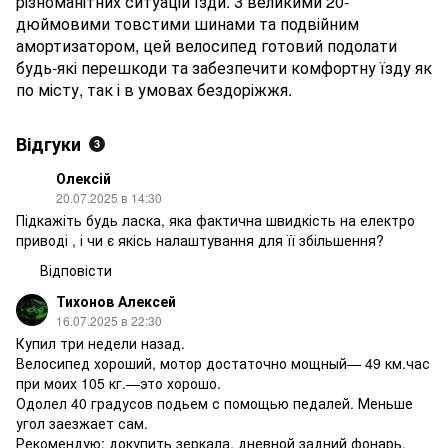
різноманітних ситуацій їзди. З великими 20-
дюймовими товстими шинами та подвійним
амортизатором, цей велосипед готовий подолати
будь-які перешкоди та забезпечити комфортну їзду як
по місту, так і в умовах бездоріжжя.
Відгуки
3
Олексій
20.07.2025 в 14:30
Підкажіть будь ласка, яка фактична швидкість на електро
приводі , і чи є якісь налаштування для її збільшення?
Відповісти
Тихонов Алексей
16.07.2025 в 22:30
Купил три недели назад.
Велосипед хороший, мотор достаточно мощный— 49 км.час
при моих 105 кг.—это хорошо.
Одолел 40 градусов подьем с помощью педалей. Меньше
угол заезжает сам.
Рекомендую: докупить зеркала, дневной задний фонарь,