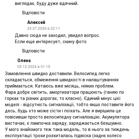
виглядає, буду дуже вдячний.
Відповісти
Алексей
24.07.2026 в 22:11
Давно сюда не заходил, увидел вопрос.
Если еще интересует, скину фото
Відповісти
Олена
05.12.2024 в 01:19
Замовлення швидко доставили. Велосипед легко
складається, обмеження швидкості в налаштуваннях
приймається. Катаюсь вже місяць, ніяких проблем.
Фара добре світить, амортизатори працюють (ганяю по
горках та різних дорогах, то класно). Єдиний мінус цієї
моделі - відсутність сигналізації, тобто якшо поставите його
десь, будь хто може сісти і поїхать. Але я вирішила це
повісивши просто велосипедну сигналізацію. Акумулятора
вистачає, є лампочка заряду, заряджається безшумно.
У мого знайомого теж така модель, то в нього за тиждень
експлуатації трохи розхиталась підвіска (заднє колесо