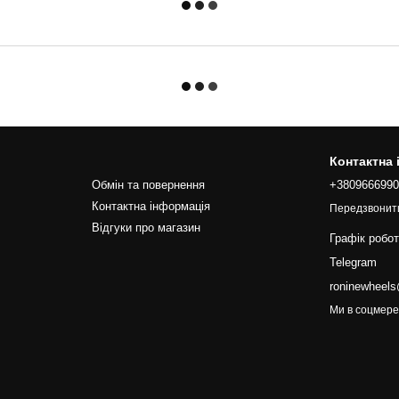
Контактна
Обмін та повернення
+380966699
Контактна інформація
Передзвонит
Відгуки про магазин
Графік робо
Telegram
roninewheel
Ми в соцмер