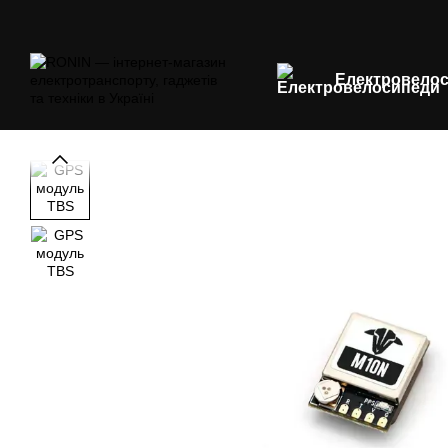
Перейти до основного контенту
Електровело