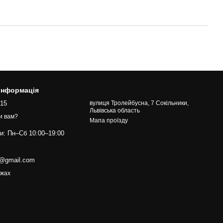
 інформація
015
вулиця Тролейбусна, 7 Сокільники,
Львівська область
и вам?
Мапа проїзду
ти: Пн–Сб 10:00–19:00
s@gmail.com
ежах