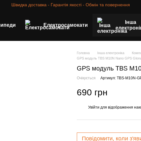
Швидка доставка - Гарантія якості - Обмін та повернення
Інша
сипеди
Електросамокати
електроні
Головна
Інша електроніка
Компл
GPS модуль TBS M10N Nano GPS Glon
GPS модуль TBS M10
Очікується
Артикул: TBS-M10N-G
690 грн
Увійти
для відображення нак
%
Повідомити, коли з'яв