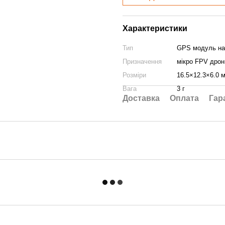
Характеристики
Тип
GPS модуль нав
Призначення
мікро FPV дрон
Розміри
16.5×12.3×6.0 
Вага
3 г
Доставка
Оплата
Гар