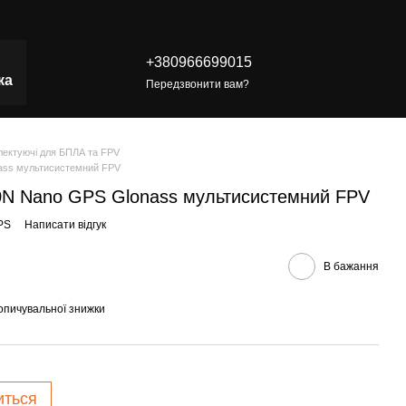
+380966699015
ка
Передзвонити вам?
ектуючі для БПЛА та FPV
ass мультисистемний FPV
N Nano GPS Glonass мультисистемний FPV
PS
Написати відгук
В бажання
опичувальної знижки
иться