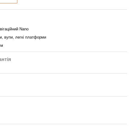
ігаційний Nano
и, вупи, легкі платформи
мм
антія