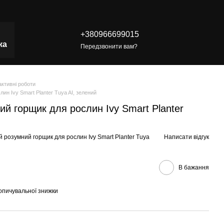
+380966699015
ка
Передзвонити вам?
активні роботи
ин Ivy Smart Planter Tuya AI, зелений
ий горщик для рослин Ivy Smart Planter
й розумний горщик для рослин Ivy Smart Planter Tuya
Написати відгук
В бажання
опичувальної знижки