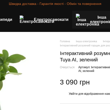
Швидка доставка - Гарантія якості - Обмін та повернення
Інша
сипеди
Електросамокати
електроні
Головна
Інша електроніка
Інтер
Інтерактивний розумний горщик для росл
Інтерактивний розумн
Tuya AI, зелений
Очікується
Артикул: Інтерактивни
AI, зелений
3 090 грн
Увійти
для відображення нак
%