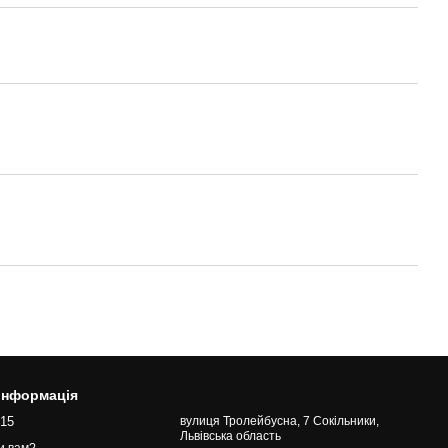
 інформація
015
вулиця Тролейбусна, 7 Сокільники,
Львівська область