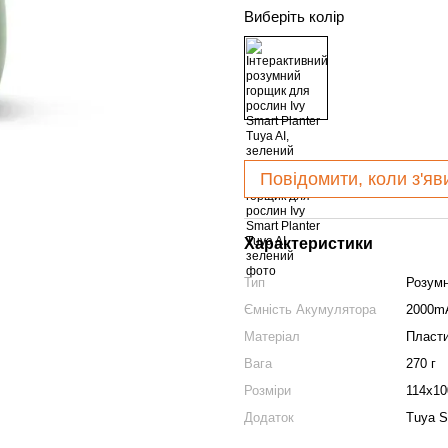
Виберіть колір
Повідомити, коли з'яв
Характеристики
Тип
Розумн
Ємність Акумулятора
2000m
Матеріал
Пласт
Вага
270 г
Розміри
114x10
Додаток
Tuya S