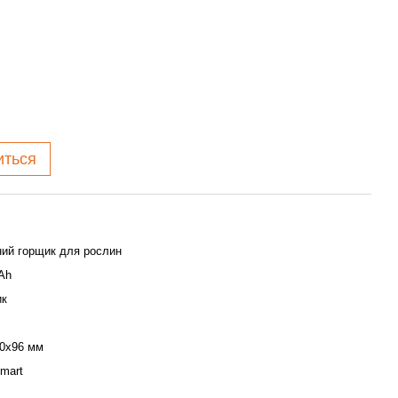
иться
ий горщик для рослин
Ah
ик
0x96 мм
mart