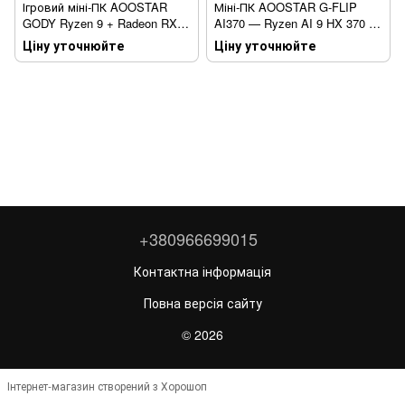
Ігровий міні-ПК AOOSTAR
Міні-ПК AOOSTAR G-FLIP
GODY Ryzen 9 + Radeon RX
AI370 — Ryzen AI 9 HX 370 +
7600XT, компактний ПК для
Radeon 890M, Wi-Fi 7,
Ціну уточнюйте
Ціну уточнюйте
ігор і роботи
OCuLink, 2×LAN 2.5G (з
відкидним екраном)
+380966699015
Контактна інформація
Повна версія сайту
© 2026
Інтернет-магазин створений з Хорошоп