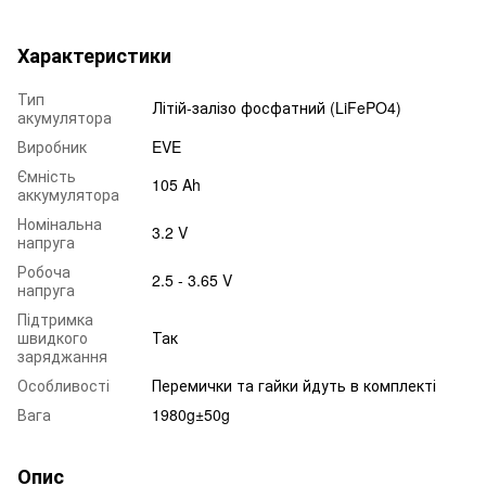
Характеристики
Тип
Літій-залізо фосфатний (LiFePO4)
акумулятора
Виробник
EVE
Ємність
105 Ah
аккумулятора
Номінальна
3.2 V
напруга
Робоча
2.5 - 3.65 V
напруга
Підтримка
швидкого
Так
заряджання
Особливості
Перемички та гайки йдуть в комплекті
Вага
1980g±50g
Опис