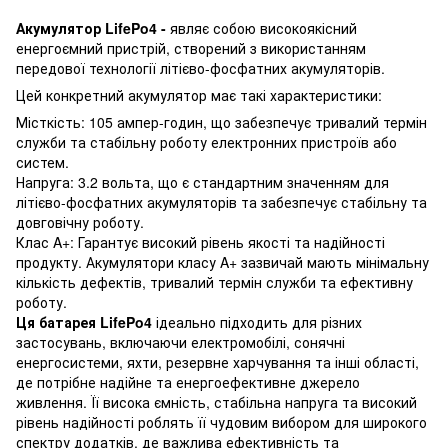
Акумулятор LifePo4 -
являє собою високоякісний
енергоємний пристрій, створений з використанням
передової технології літієво-фосфатних акумуляторів.
Цей конкретний акумулятор має такі характеристики:
Місткість: 105 ампер-годин, що забезпечує тривалий термін
служби та стабільну роботу електронних пристроїв або
систем.
Напруга: 3.2 вольта, що є стандартним значенням для
літієво-фосфатних акумуляторів та забезпечує стабільну та
довговічну роботу.
Клас A+: Гарантує високий рівень якості та надійності
продукту. Акумулятори класу A+ зазвичай мають мінімальну
кількість дефектів, тривалий термін служби та ефективну
роботу.
Ця батарея LifePo4
ідеально підходить для різних
застосувань, включаючи електромобілі, сонячні
енергосистеми, яхти, резервне харчування та інші області,
де потрібне надійне та енергоефективне джерело
живлення. Її висока ємність, стабільна напруга та високий
рівень надійності роблять її чудовим вибором для широкого
спектру додатків, де важлива ефективність та