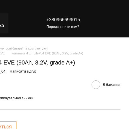
+380966699015
ка
Передзвонити вам?
ляторні батареї та комплектуючі
EVE
Комплект 4 шт LifePo4 EVE (90Ah, 3.2V, grade A+)
 EVE (90Ah, 3.2V, grade A+)
_04
Написати відгук
В бажання
опичувальної знижки
иться