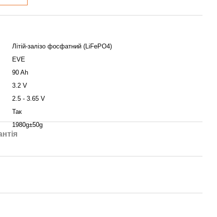
Літій-залізо фосфатний (LiFePO4)
EVE
90 Ah
3.2 V
2.5 - 3.65 V
Так
1980g±50g
антія