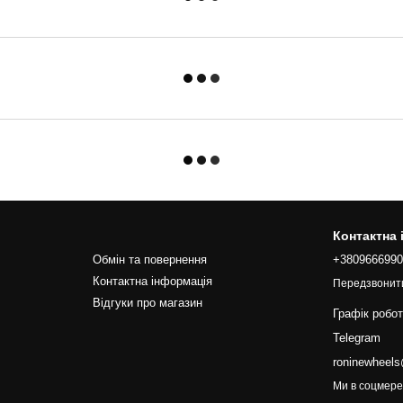
Контактна
Обмін та повернення
+380966699
Контактна інформація
Передзвонит
Відгуки про магазин
Графік робо
Telegram
roninewheel
Ми в соцмер