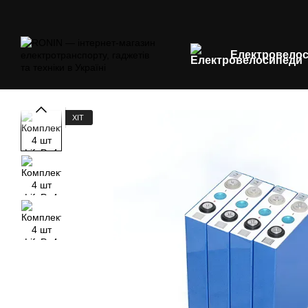
Перейти до основного контенту
Електровело
ХІТ