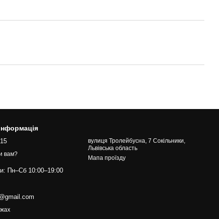
 інформація
015
вулиця Тролейбусна, 7 Сокільники,
Львівська область
и вам?
Мапа проїзду
ти: Пн–Сб 10:00–19:00
s@gmail.com
ежах