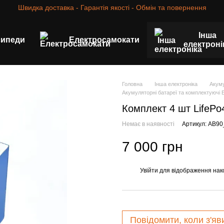
Швидка доставка - Гарантія якості - Обмін та повернення
Інша
сипеди
Електросамокати
електроні
Головна
Інша електроніка
Акуму
Акумуляторні батареї та комплектуючі 
Комплект 4 шт LifePo4
Немає в наявності
Артикул: AB90
7 000 грн
Увійти
для відображення нак
%
Повідомити, коли з'яв