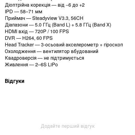
Діоптрійна корекція — від −6 до +2
IPD — 58–71 мм
Приймач — Steadyview V3.3, 56CH
Діапазони — 5.0 ГГц (Band L) + 5.8 ГГц (Band X)
HDMI вхід — 720P / 100 FPS
DVR — H264, 60 FPS
Head Tracker — 3-осьовий акселерометр + гіроскоп
Охолодження — вентилятор вбудований
Квадроверсія — не підтримується
Живлення — 2–6S LiPo
Відгуки
Додайте перший відгук