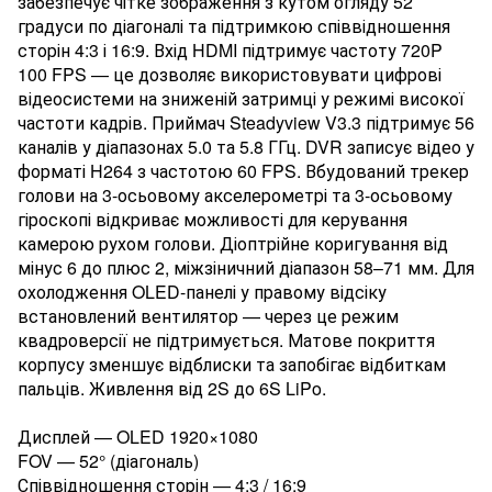
забезпечує чітке зображення з кутом огляду 52
градуси по діагоналі та підтримкою співвідношення
сторін 4:3 і 16:9. Вхід HDMI підтримує частоту 720P
100 FPS — це дозволяє використовувати цифрові
відеосистеми на зниженій затримці у режимі високої
частоти кадрів. Приймач Steadyview V3.3 підтримує 56
каналів у діапазонах 5.0 та 5.8 ГГц. DVR записує відео у
форматі H264 з частотою 60 FPS. Вбудований трекер
голови на 3-осьовому акселерометрі та 3-осьовому
гіроскопі відкриває можливості для керування
камерою рухом голови. Діоптрійне коригування від
мінус 6 до плюс 2, міжзіничний діапазон 58–71 мм. Для
охолодження OLED-панелі у правому відсіку
встановлений вентилятор — через це режим
квадроверсії не підтримується. Матове покриття
корпусу зменшує відблиски та запобігає відбиткам
пальців. Живлення від 2S до 6S LiPo.
Дисплей — OLED 1920×1080
FOV — 52° (діагональ)
Співвідношення сторін — 4:3 / 16:9