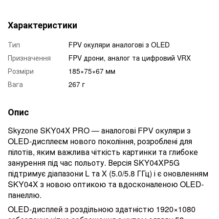
Характеристики
Тип
FPV окуляри аналогові з OLED
Призначення
FPV дрони, аналог та цифровий VRX
Розміри
185×75×67 мм
Вага
267 г
Опис
Skyzone SKY04X PRO — аналогові FPV окуляри з
OLED-дисплеєм нового покоління, розроблені для
пілотів, яким важлива чіткість картинки та глибоке
занурення під час польоту. Версія SKY04XP5G
підтримує діапазони L та X (5.0/5.8 ГГц) і є оновленням
SKY04X з новою оптикою та вдосконаленою OLED-
панеллю.
OLED-дисплей з роздільною здатністю 1920×1080