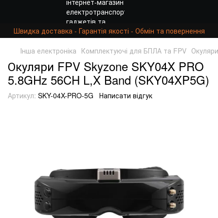
Швидка доставка - Гарантія якості - Обмін та повернення
Інша електроніка
Комплектуючі для БПЛА та FPV
Окуляри
Окуляри FPV Skyzone SKY04X PRO
5.8GHz 56CH L,X Band (SKY04XP5G)
Артикул:
SKY-04X-PRO-5G
Написати відгук