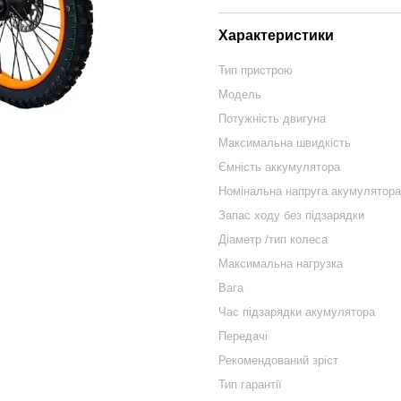
Характеристики
Тип пристрою
Модель
Потужність двигуна
Максимальна швидкість
Ємність аккумулятора
Номінальна напруга акумулятора
Запас ходу без підзарядки
Діаметр /тип колеса
Максимальна нагрузка
Вага
Час підзарядки акумулятора
Передачі
Рекомендований зріст
Тип гарантії