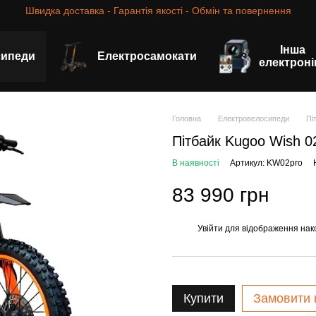
Швидка доставка - Гарантія якості - Обмін та повернення
Інша
сипеди
Електросамокати
електроні
Головна
Електровелосипеди
Пі
Пітбайк Kugoo Wish 02 
В наявності
Артикул: KW02pro
83 990 грн
Увійти
для відображення нак
%
Купити
Замовити