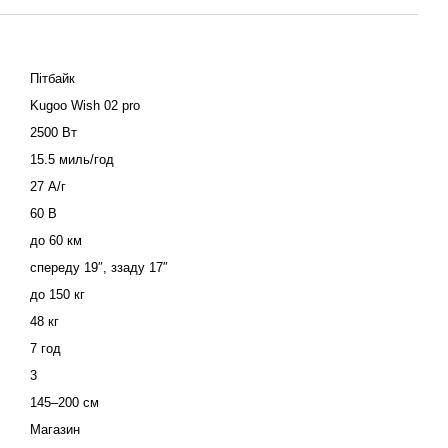
Пітбайк
Kugoo Wish 02 pro
2500 Вт
15.5 миль/год
27 А/г
60 В
до 60 км
спереду 19″, ззаду 17″
до 150 кг
48 кг
7 год
3
145–200 см
Магазин