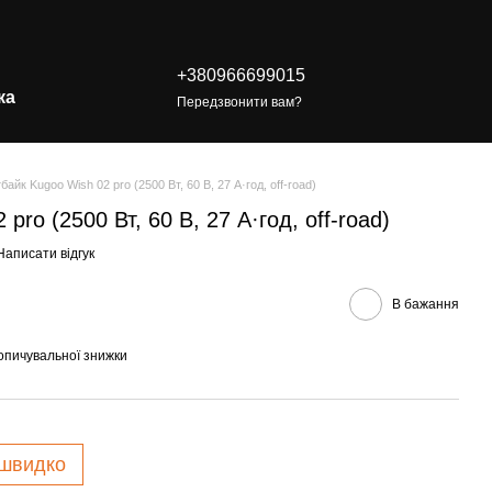
+380966699015
ка
Передзвонити вам?
тбайк Kugoo Wish 02 pro (2500 Вт, 60 В, 27 А·год, off-road)
pro (2500 Вт, 60 В, 27 А·год, off-road)
Написати відгук
В бажання
опичувальної знижки
 швидко