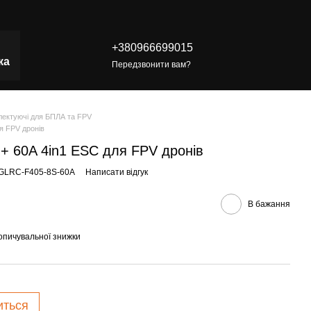
+380966699015
ка
Передзвонити вам?
ектуючі для БПЛА та FPV
я FPV дронів
+ 60A 4in1 ESC для FPV дронів
HGLRC-F405-8S-60A
Написати відгук
В бажання
опичувальної знижки
иться