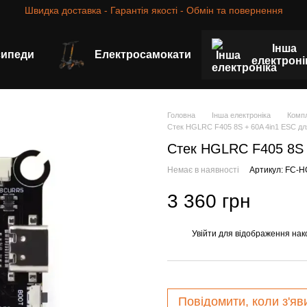
Швидка доставка - Гарантія якості - Обмін та повернення
Інша
сипеди
Електросамокати
електроні
Головна
Інша електроніка
Компл
Стек HGLRC F405 8S + 60A 4in1 ESC дл
Стек HGLRC F405 8S 
Немає в наявності
Артикул: FC-
3 360 грн
Увійти
для відображення нак
%
Повідомити, коли з'яв