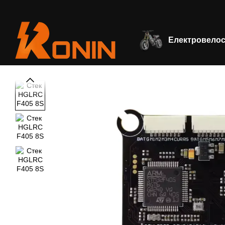
Перейти до основного контенту
Електровело