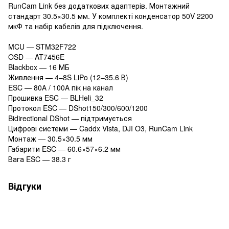
RunCam Link без додаткових адаптерів. Монтажний
стандарт 30.5×30.5 мм. У комплекті конденсатор 50V 2200
мкФ та набір кабелів для підключення.
MCU — STM32F722
OSD — AT7456E
Blackbox — 16 МБ
Живлення — 4–8S LiPo (12–35.6 В)
ESC — 80А / 100А пік на канал
Прошивка ESC — BLHeli_32
Протокол ESC — DShot150/300/600/1200
Bidirectional DShot — підтримується
Цифрові системи — Caddx Vista, DJI O3, RunCam Link
Монтаж — 30.5×30.5 мм
Габарити ESC — 60.6×57×6.2 мм
Вага ESC — 38.3 г
Відгуки