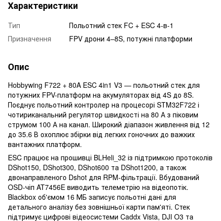
Характеристики
Тип
Польотний стек FC + ESC 4-в-1
Призначення
FPV дрони 4–8S, потужні платформи
Опис
Hobbywing F722 + 80A ESC 4in1 V3 — польотний стек для
потужних FPV-платформ на акумуляторах від 4S до 8S.
Поєднує польотний контролер на процесорі STM32F722 і
чотириканальний регулятор швидкості на 80 А з піковим
струмом 100 А на канал. Широкий діапазон живлення від 12
до 35.6 В охоплює збірки від легких гоночних до важких
вантажних платформ.
ESC працює на прошивці BLHeli_32 із підтримкою протоколів
DShot150, DShot300, DShot600 та DShot1200, а також
двонаправленого Dshot для RPM-фільтрації. Вбудований
OSD-чіп AT7456E виводить телеметрію на відеопотік.
Blackbox об'ємом 16 МБ записує польотні дані для
детального аналізу без зовнішньої карти пам'яті. Стек
підтримує цифрові відеосистеми Caddx Vista, DJI O3 та