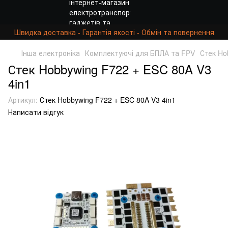
Швидка доставка - Гарантія якості - Обмін та повернення
Інша електроніка
Комплектуючі для БПЛА та FPV
Стек Ho
Стек Hobbywing F722 + ESC 80A V3
4in1
Артикул:
Стек Hobbywing F722 + ESC 80A V3 4in1
Написати відгук