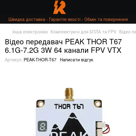
Швидка доставка - Гарантія якості - Обмін та повернення
Інша електроніка
Комплектуючі для БПЛА та FPV
Відео п
Відео передавач PEAK THOR T67
6.1G-7.2G 3W 64 канали FPV VTX
Артикул:
PEAK-THOR-T67
Написати відгук