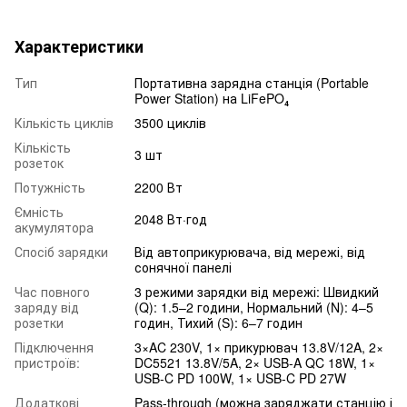
Характеристики
Тип
Портативна зарядна станція (Portable
Power Station) на LiFePO₄
Кількість циклів
3500 циклів
Кількість
3 шт
розеток
Потужність
2200 Вт
Ємність
2048 Вт·год
акумулятора
Спосіб зарядки
Від автоприкурювача, від мережі, від
сонячної панелі
Час повного
3 режими зарядки від мережі: Швидкий
заряду від
(Q): 1.5–2 години, Нормальний (N): 4–5
розетки
годин, Тихий (S): 6–7 годин
Підключення
3×AC 230V, 1× прикурювач 13.8V/12A, 2×
пристроїв:
DC5521 13.8V/5A, 2× USB-A QC 18W, 1×
USB-C PD 100W, 1× USB-C PD 27W
Додаткові
Pass-through (можна заряджати станцію і