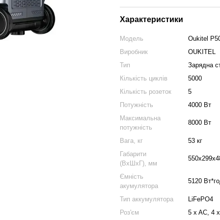
Характеристики
Модель
Oukitel P
Виробник
OUKITEL
Тип
Зарядна с
Кількість циклів
5000
Кількість розеток
5
Потужність
4000 Вт
Максимальна
8000 Вт
потужність
Вага, кг
53 кг
Габарити
550x299x4
(ВхШхГ), мм
Ємність
5120 Вт*г
акумулятора
Тип аккумулятора
LiFePO4
Роз'єм
5 x AC, 4 