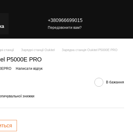
+380966699015
ка
Передзвонити вам?
ні станції
Зарядні станції Oukitel
Зарядна станція Oukitel P5000E PRO
tel P5000E PRO
00EPRO
Написати відгук
В бажання
опичувальної знижки
иться