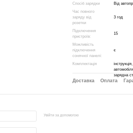
Спосіб зарядки
Від автопр
Час повного
заряду від
3 год
розетки
Підключення
15
пристроїв:
Можливість
підключення
є
сонячної панелі:
Комплектація
інструкція
автомобіл
зарядна ст
Доставка
Оплата
Гар
Увійти за допомогою