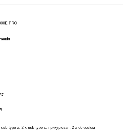
5000E PRO
танція
87
од
x usb type a, 2 x usb type c, прикурювач, 2 x dc-роз'єм