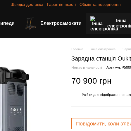
Швидка доставка - Гарантія якості - Обмін та повернення
Інша
сипеди
Електросамокати
електроні
Головна
Інша електроніка
Заряд
Зарядна станція Ouki
Немає в наявності
Артикул: P50
70 900 грн
Увійти
для відображення нак
%
Повідомити, коли з'яв