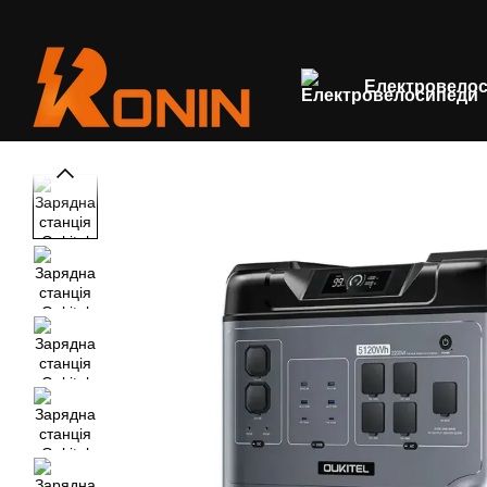
Перейти до основного контенту
Електровело